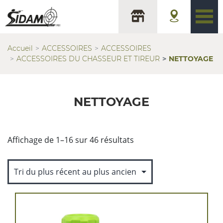
Accueil
ACCESSOIRES
ACCESSOIRES
ACCESSOIRES DU CHASSEUR ET TIREUR
NETTOYAGE
NETTOYAGE
Trié
Affichage de 1–16 sur 46 résultats
du
plus
récent
au
plus
ancien