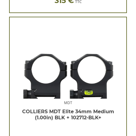
315 €
TTC
MDT
COLLIERS MDT Elite 34mm Medium
(1.00in) BLK + 102712-BLK+