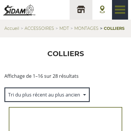
Accueil
ACCESSOIRES
MDT
MONTAGES
COLLIERS
COLLIERS
Trié
Affichage de 1–16 sur 28 résultats
du
plus
récent
au
plus
ancien