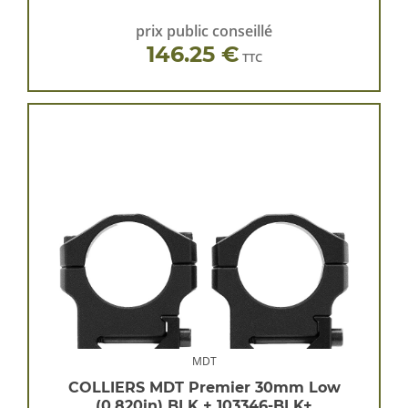
prix public conseillé
146.25 €
TTC
MDT
COLLIERS MDT Premier 30mm Low
(0.820in) BLK + 103346-BLK+