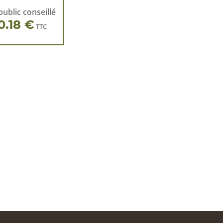
public conseillé
0.18 €
TTC