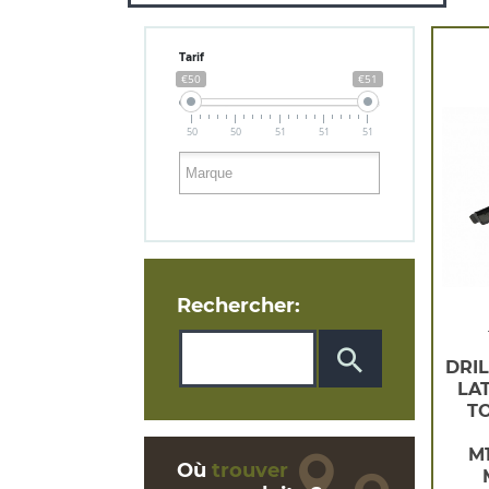
Tarif
€50
€51
50
50
51
51
51
Rechercher:
DRI
LA
T
M
Où
trouver