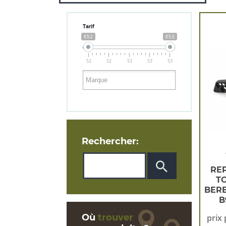
Tarif
€52
€53
52
52
53
53
53
Rechercher:
RE
T
BERE
B
Où
trouver
prix 