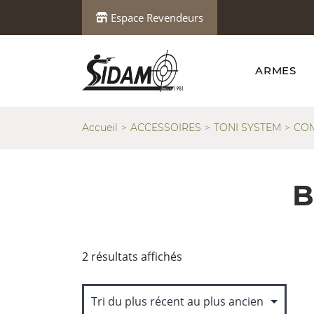
Espace Revendeurs
ARMES
Accueil
ACCESSOIRES
TONI SYSTEM
COM
B
Trié
2 résultats affichés
du
plus
récent