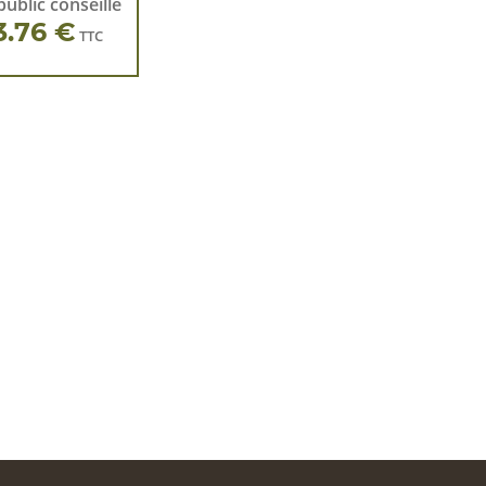
public conseillé
3.76 €
TTC