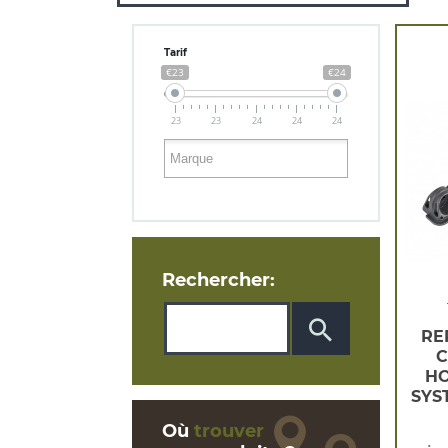
Tarif
€23
€24
23
23
24
24
24
Rechercher:
RE
C
HO
SYS
Où
trouver