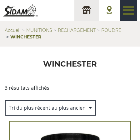
Accueil
MUNITIONS
RECHARGEMENT
POUDRE
WINCHESTER
WINCHESTER
Trié
3 résultats affichés
du
plus
récent
au
plus
ancien