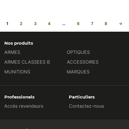
1
2
3
4
…
6
7
8
→
Nos produits
ARMES
OPTIQUES
ARMES CLASSEES B
ACCESSOIRES
MUNITIONS
MARQUES
Professionels
Particuliers
Accès revendeurs
Contactez-nous