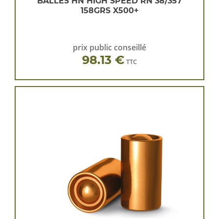
BALLES HN HIGH SPEED RN 38/357
158GRS X500+
prix public conseillé
98.13 €
TTC