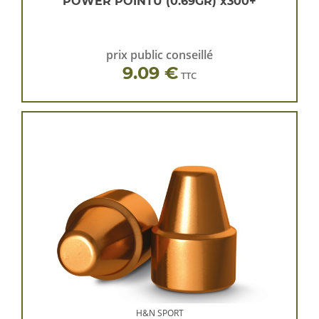
POWER POINTU (0.69GR) x300+
prix public conseillé
9.09 €
TTC
H&N SPORT