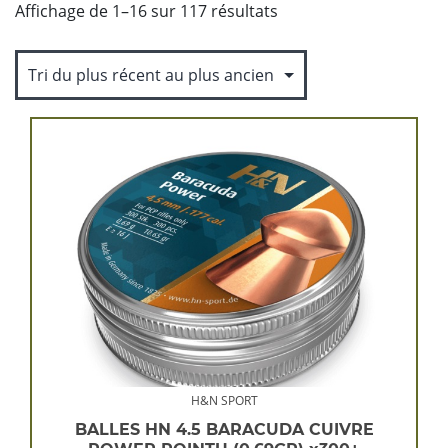
Trié
Affichage de 1–16 sur 117 résultats
du
plus
récent
au
plus
ancien
H&N SPORT
BALLES HN 4.5 BARACUDA CUIVRE