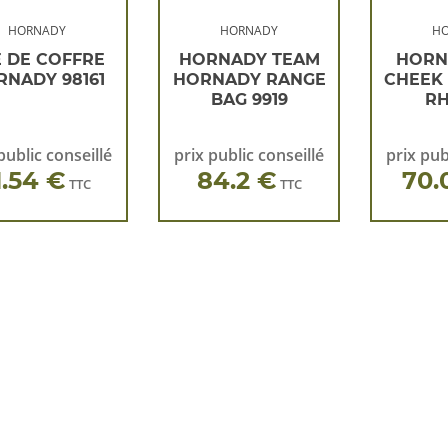
HORNADY
HORNADY
H
E DE COFFRE
HORNADY TEAM
HORN
RNADY 98161
HORNADY RANGE
CHEEK 
BAG 9919
RH
public conseillé
prix public conseillé
prix pub
1.54 €
84.2 €
70.
TTC
TTC