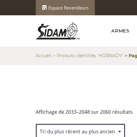
Espace Revendeurs
ARMES
Accueil
Produits identifiés “HORNADY”
Pag
Tr
Affichage de 2033–2048 sur 2060 résultats
d
p
r