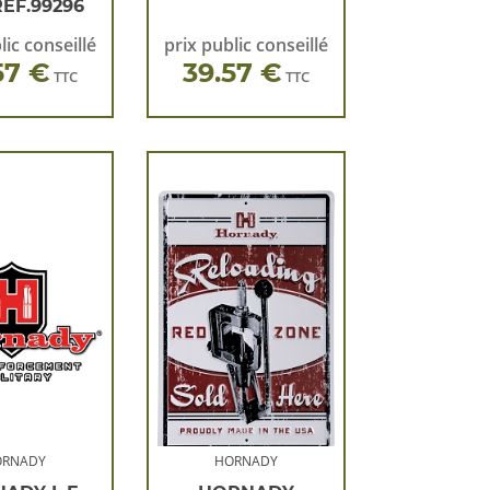
EF.99296
lic conseillé
prix public conseillé
57 €
39.57 €
TTC
TTC
ORNADY
HORNADY