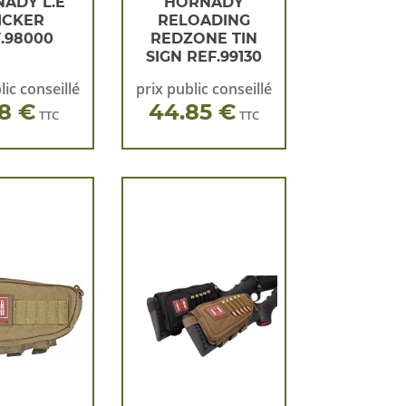
ADY L.E
HORNADY
ICKER
RELOADING
.98000
REDZONE TIN
SIGN REF.99130
lic conseillé
prix public conseillé
88 €
44.85 €
TTC
TTC