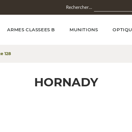
Rechercher…
ARMES CLASSEES B
MUNITIONS
OPTIQU
e 128
HORNADY
ié
u
lus
écent