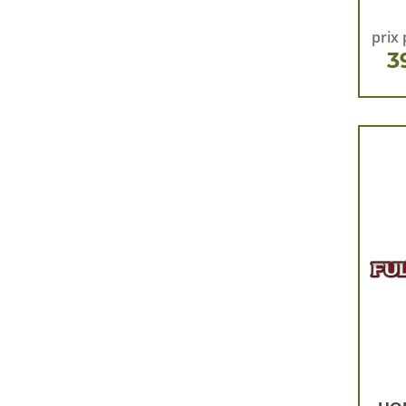
prix 
3