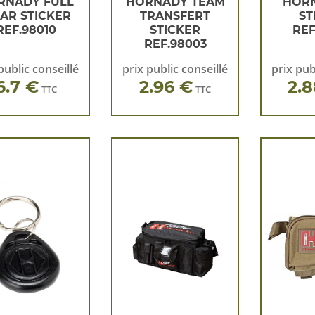
RNADY FULL
HORNADY TEAM
HORN
AR STICKER
TRANSFERT
ST
REF.98010
STICKER
REF
REF.98003
public conseillé
prix public conseillé
prix pub
6.7 €
2.96 €
2.
TTC
TTC