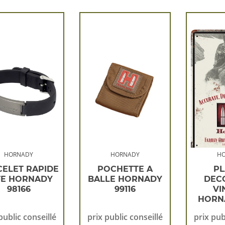
u
lus
ncien
HORNADY
HORNADY
H
CELET RAPIDE
POCHETTE A
P
FE HORNADY
BALLE HORNADY
DEC
98166
99116
VI
HORNA
public conseillé
prix public conseillé
prix pub