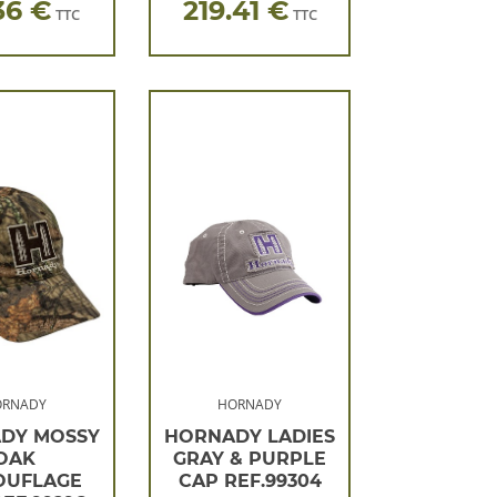
36 €
219.41 €
TTC
TTC
ORNADY
HORNADY
DY MOSSY
HORNADY LADIES
OAK
GRAY & PURPLE
OUFLAGE
CAP REF.99304