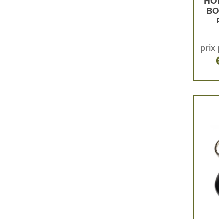
HO
BO
prix 