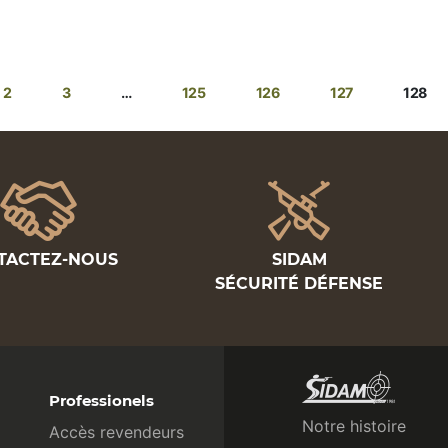
2
3
…
125
126
127
128
TACTEZ-NOUS
SIDAM
SÉCURITÉ DÉFENSE
Professionels
Notre histoire
Accès revendeurs