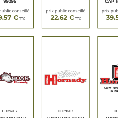
99295
CAP R
public conseillé
prix public conseillé
prix pub
9.57 €
22.62 €
39.
TTC
TTC
HORNADY
HORNADY
H