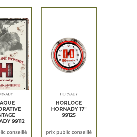
ORNADY
HORNADY
LAQUE
HORLOGE
ORATIVE
HORNADY 17″
NTAGE
99125
DY 99112
lic conseillé
prix public conseillé