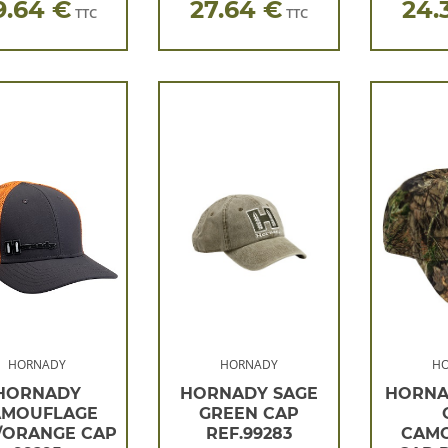
9.64 €
27.64 €
24.
TTC
TTC
HORNADY
HORNADY
H
HORNADY
HORNADY SAGE
HORNA
AMOUFLAGE
GREEN CAP
S/ORANGE CAP
REF.99283
CAM