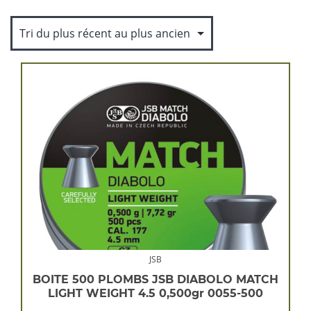
du
plus
récent
au
plus
ancien
JSB
BOITE 500 PLOMBS JSB DIABOLO MATCH
LIGHT WEIGHT 4.5 0,500gr 0055-500