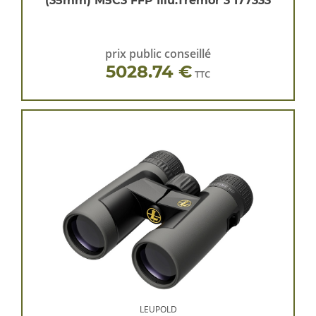
(35mm) M5C3 FFP Illu.Tremor 3 177333
prix public conseillé
5028.74 €
TTC
LEUPOLD