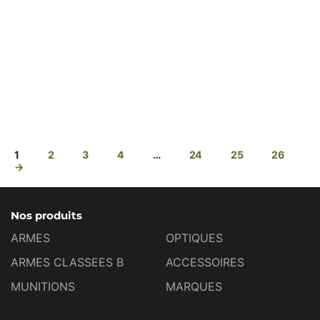
1
2
3
4
…
24
25
26
→
Nos produits
ARMES
OPTIQUES
ARMES CLASSEES B
ACCESSOIRES
MUNITIONS
MARQUES