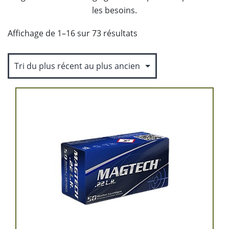
les besoins.
Trié
Affichage de 1–16 sur 73 résultats
du
plus
récent
au
plus
ancien