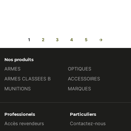
1
2
3
4
5
→
Nos produits
ARMES
OPTIQUES
ARMES CLASSEES B
ACCESSOIRES
MUNITIONS
MARQUES
Professionels
Particuliers
Accès revendeurs
Contactez-nous