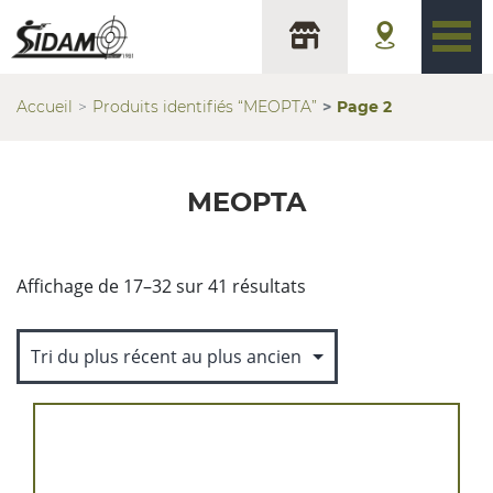
Accueil
Produits identifiés “MEOPTA”
Page 2
MEOPTA
Trié
Affichage de 17–32 sur 41 résultats
du
plus
récent
au
plus
ancien