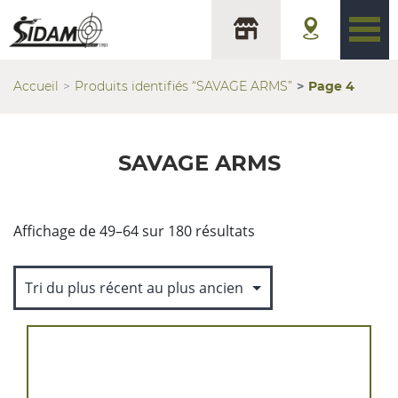
Accueil
Produits identifiés “SAVAGE ARMS”
Page 4
SAVAGE ARMS
Trié
Affichage de 49–64 sur 180 résultats
du
plus
récent
au
plus
ancien