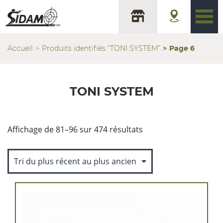
Accueil
Produits identifiés “TONI SYSTEM”
Page 6
TONI SYSTEM
Trié
Affichage de 81–96 sur 474 résultats
du
plus
récent
au
plus
ancien