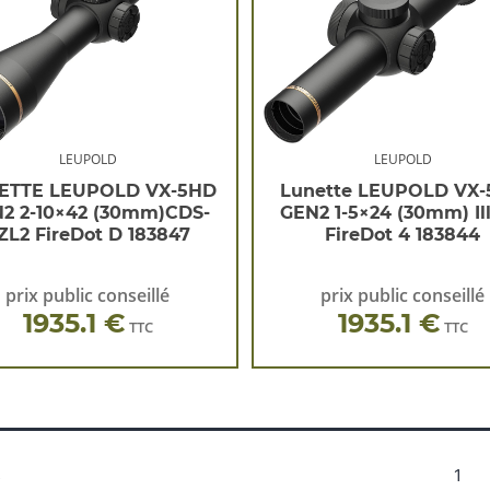
LEUPOLD
LEUPOLD
ETTE LEUPOLD VX-5HD
Lunette LEUPOLD VX
2 2-10×42 (30mm)CDS-
GEN2 1-5×24 (30mm) Il
ZL2 FireDot D 183847
FireDot 4 183844
prix public conseillé
prix public conseillé
1935.1 €
1935.1 €
TTC
TTC
s
1