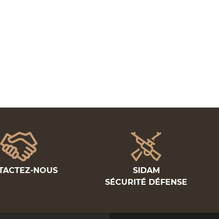
ination
lications
TACTEZ-NOUS
SIDAM
SÉCURITÉ DÉFENSE