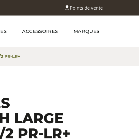
Points de vente
ES
ACCESSOIRES
MARQUES
2 PR-LR+
S
H LARGE
1/2 PR-LR+