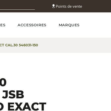
Points de vente
ES
ACCESSOIRES
MARQUES
T CAL.30 546031-150
50
 JSB
O EXACT