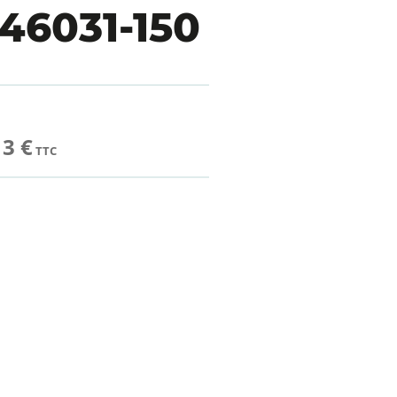
46031-150
13 €
TTC