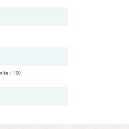
oite :
150