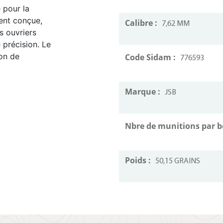
 pour la
ent conçue,
Calibre :
7,62 MM
s ouvriers
 précision. Le
on de
Code Sidam :
776593
Marque :
JSB
Nbre de munitions par b
Poids :
50,15 GRAINS