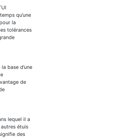
TUI
gtemps qu’une
pour la
des tolérances
 grande
la base d’une
le
avantage de
de
ns lequel il a
 autres étuis
ignifie des