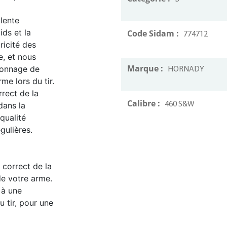
lente
ids et la
Code Sidam :
774712
ricité des
e, et nous
Marque :
lonnage de
HORNADY
me lors du tir.
rect de la
Calibre :
dans la
460 S&W
qualité
gulières.
 correct de la
de votre arme.
 à une
 tir, pour une