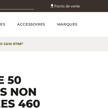
Points de vente
ES
ACCESSOIRES
MARQUES
0 S&W 8786*
E 50
ES NON
ES 460