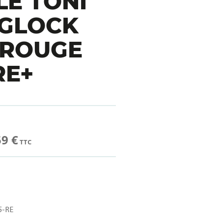
E TONI
 GLOCK
 ROUGE
RE+
59 €
TTC
-RE