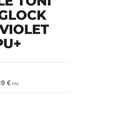
E TONI
 GLOCK
 VIOLET
PU+
59 €
TTC