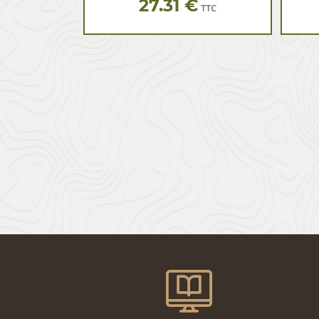
27.31 €
TTC