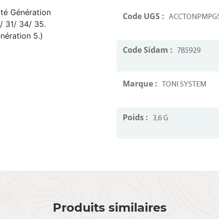
té Génération
Code UGS :
ACCTONPMPG
/ 31/ 34/ 35.
nération 5.)
Code Sidam :
785929
Marque :
TONI SYSTEM
Poids :
3,6 G
Produits similaires