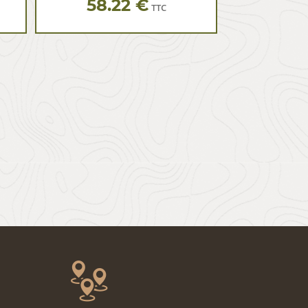
58.22 €
TTC