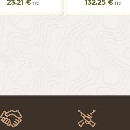
23.21 €
132.25 €
TTC
TTC