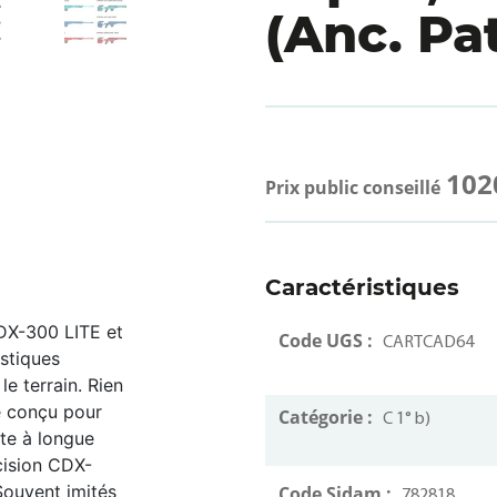
(Anc. Pat
102
Prix public conseillé
Caractéristiques
DX-300 LITE et
Code UGS :
CARTCAD64
istiques
le terrain. Rien
té conçu pour
Catégorie :
C 1° b)
ute à longue
cision CDX-
 Souvent imités
Code Sidam :
782818