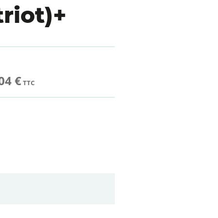
riot)+
04 €
TTC