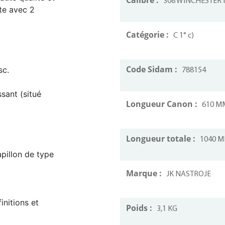
308 WINCHESTE
te avec 2
Catégorie :
C 1° c)
Code Sidam :
sc.
788154
sant (situé
Longueur Canon :
610 M
Longueur totale :
1040 
pillon de type
Marque :
JK NASTROJE
initions et
Poids :
3,1 KG