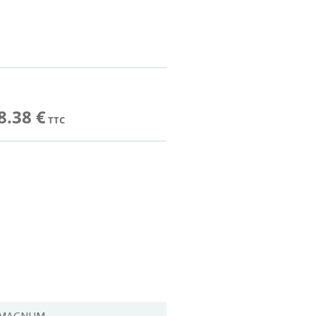
8.38 €
TTC