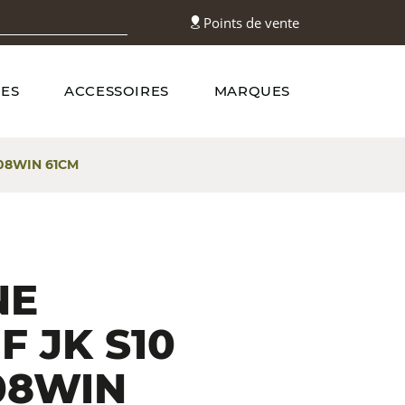
Points de vente
ES
ACCESSOIRES
MARQUES
308WIN 61CM
NE
F JK S10
08WIN