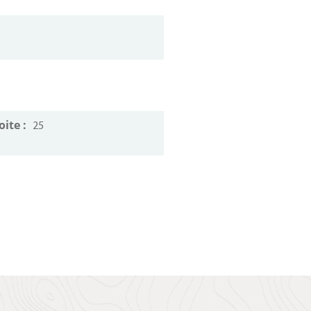
oite :
25