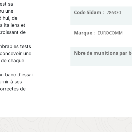
 est sa
nnu une
Code Sidam :
786330
'hui, de
s italiens et
croissant de
Marque :
EUROCOMM
mbrables tests
Nbre de munitions par b
 concevoir une
s de chaque
u banc d'essai
rnir à ses
correctes de