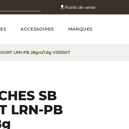
Points de vente
ES
ACCESSOIRES
MARQUES
OURT LRN-PB 28grs/1.8g V355507
CHES SB
T LRN-PB
8g