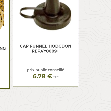
CAP FUNNEL HODGDON
ING
REF.VY0009+
prix public conseillé
6.78 €
TTC