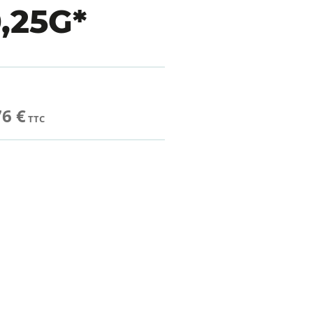
,25G*
76 €
TTC