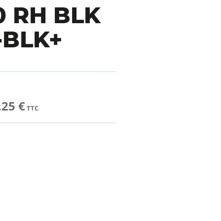
0 RH BLK
-BLK+
.25 €
TTC