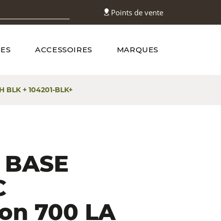
Points de vente
ES
ACCESSOIRES
MARQUES
 BLK + 104201-BLK+
 BASE
C
on 700 LA