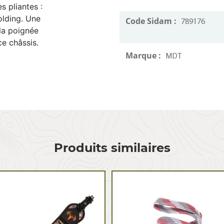
s pliantes :
olding. Une
Code Sidam :
789176
 la poignée
ce châssis.
Marque :
MDT
Produits similaires