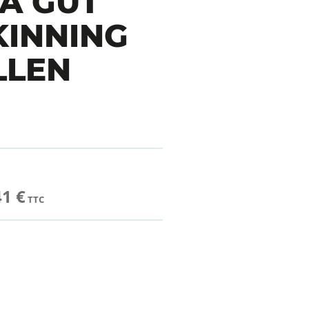
A GUT
KINNING
LLEN
41 €
TTC