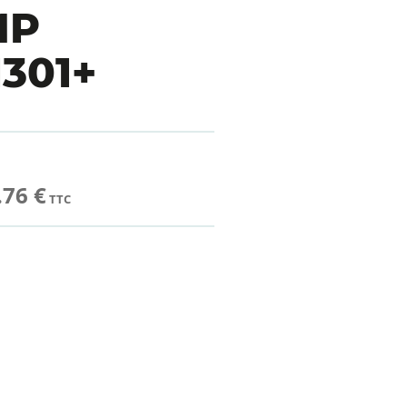
MP
301+
.76 €
TTC