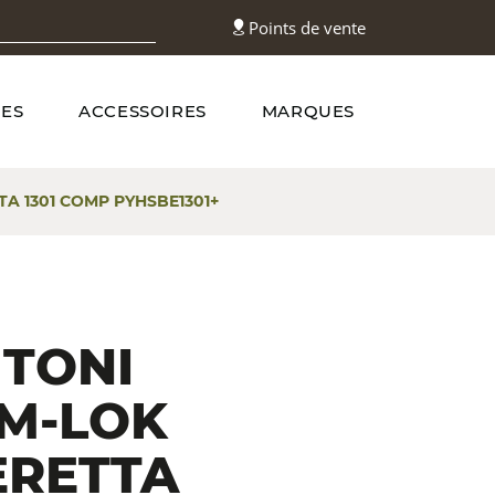
Points de vente
ES
ACCESSOIRES
MARQUES
A 1301 COMP PYHSBE1301+
 TONI
 M-LOK
ERETTA