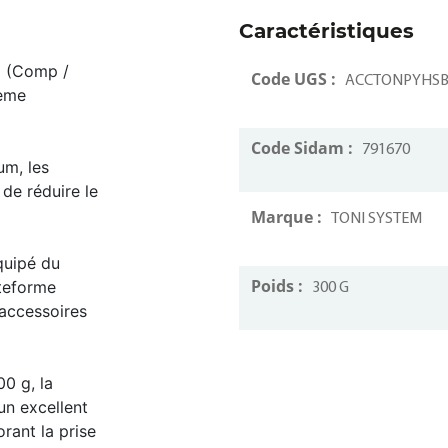
Caractéristiques
1 (Comp /
Code UGS :
ACCTONPYHSB
reme
Code Sidam :
791670
um, les
de réduire le
Marque :
TONI SYSTEM
quipé du
Poids :
ateforme
300 G
 accessoires
0 g, la
n excellent
orant la prise