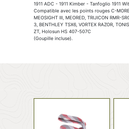
1911 ADC - 1911 Kimber - Tanfoglio 1911 Wi
Compatible avec les points rouges C-MOR
MEOSIGHT III, MEORED, TRIJICON RMR-SR
3, BENTHLEY TSX6, VORTEX RAZOR, TONI
ZT, Holosun HS 407-507C
(Goupille incluse).