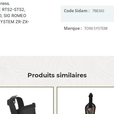
tness.
E RTS2-STS2,
Code Sidam :
788365
O, SIG ROMEO
SYSTEM ZR-ZX-
Marque :
TONI SYSTEM
Produits similaires