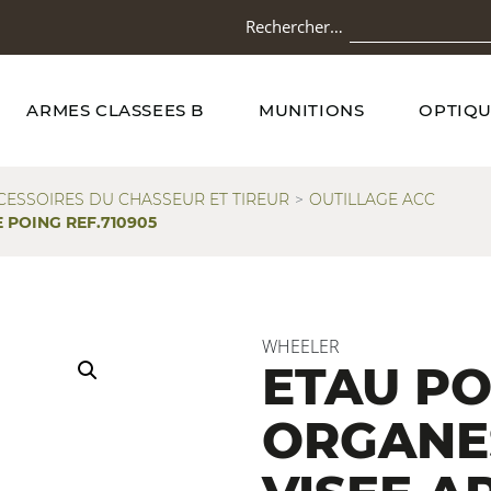
Rechercher…
ARMES CLASSEES B
MUNITIONS
OPTIQU
CESSOIRES DU CHASSEUR ET TIREUR
OUTILLAGE ACC
 POING REF.710905
WHEELER
ETAU P
ORGANE