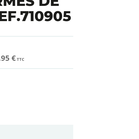
RMES DE
EF.710905
.95 €
TTC