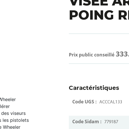
VISEE A
POING R
333
Prix public conseillé
Caractéristiques
 Wheeler
Code UGS :
ACCCAL133
lérer
e des viseurs
 les pistolets
Code Sidam :
779187
de Wheeler