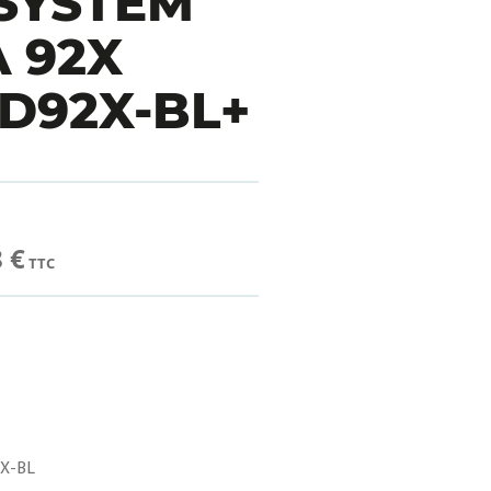
 SYSTEM
 92X
D92X-BL+
 €
TTC
X-BL