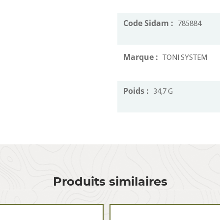
Code Sidam :
785884
Marque :
TONI SYSTEM
Poids :
34,7 G
Produits similaires