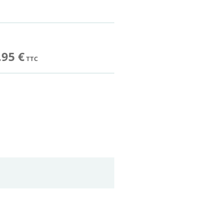
.95 €
TTC