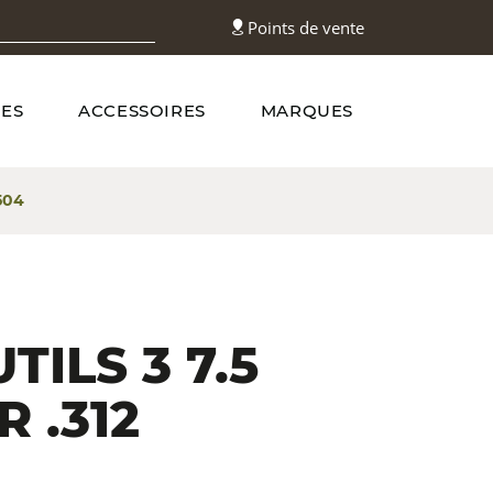
Points de vente
ES
ACCESSOIRES
MARQUES
504
TILS 3 7.5
 .312