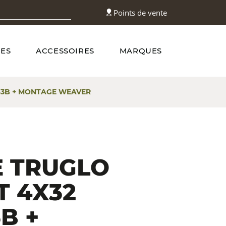
Points de vente
ES
ACCESSOIRES
MARQUES
43B + MONTAGE WEAVER
E TRUGLO
T 4X32
B +