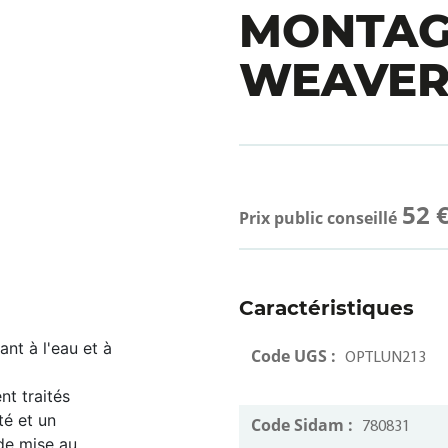
MONTA
WEAVE
52 
Prix public conseillé
Caractéristiques
ant à l'eau et à
Code UGS :
OPTLUN213
nt traités
té et un
Code Sidam :
780831
de mise au