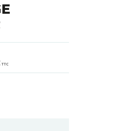
GE
R
€
TTC