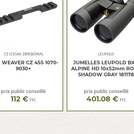
CZ (CESKA ZBROJOVKA)
LEUPOLD
L WEAVER CZ 455 1070-
JUMELLES LEUPOLD BX
9030+
ALPINE HD 10x52mm R
SHADOW GRAY 18117
prix public conseillé
prix public conseillé
112 €
401.08 €
TTC
TTC