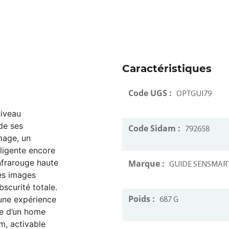
Caractéristiques
Code UGS :
OPTGUI79
niveau
de ses
Code Sidam :
792658
image, un
lligente encore
infrarouge haute
Marque :
GUIDE SENSMAR
des images
bscurité totale.
Poids :
une expérience
687 G
le d’un home
m, activable