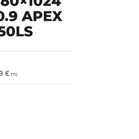
280×1024
.9 APEX
250LS
9 €
TTC