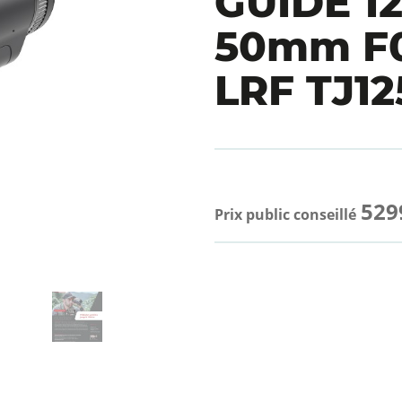
GUIDE 1
50mm F0
LRF TJ1
529
Prix public conseillé