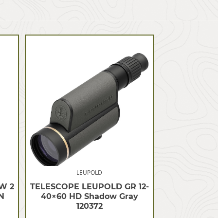
LEUPOLD
W 2
TELESCOPE LEUPOLD GR 12-
N
40×60 HD Shadow Gray
120372