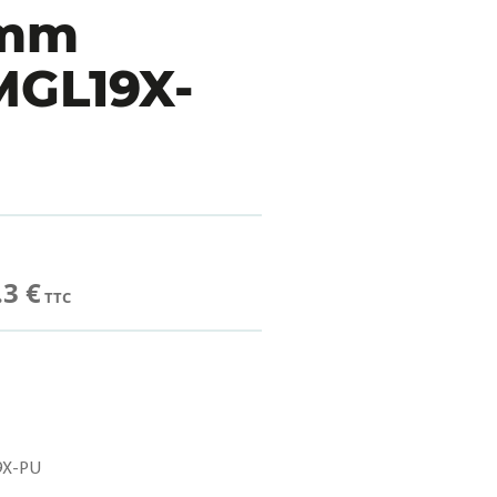
5mm
MGL19X-
.3 €
TTC
X-PU