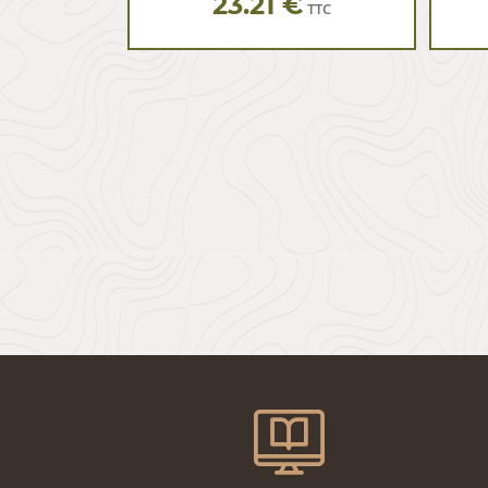
23.21 €
TTC