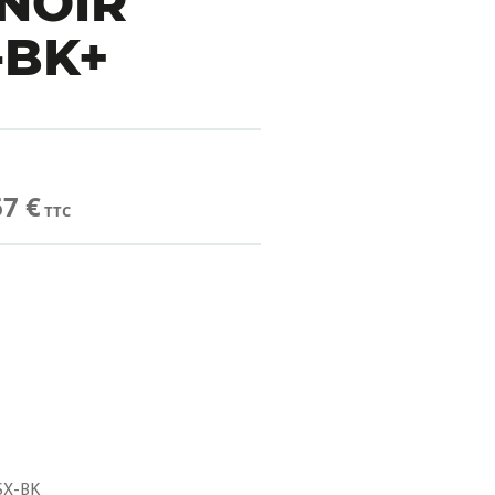
NOIR
-BK+
67 €
TTC
X-BK