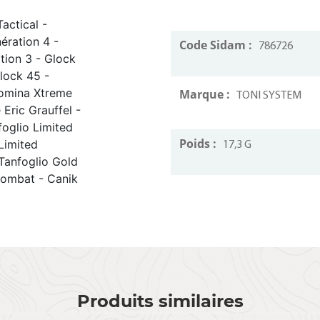
actical -
ération 4 -
Code Sidam :
786726
tion 3 - Glock
lock 45 -
Domina Xtreme
Marque :
TONI SYSTEM
Eric Grauffel -
oglio Limited
Poids :
Limited
17,3 G
Tanfoglio Gold
Combat - Canik
Produits similaires