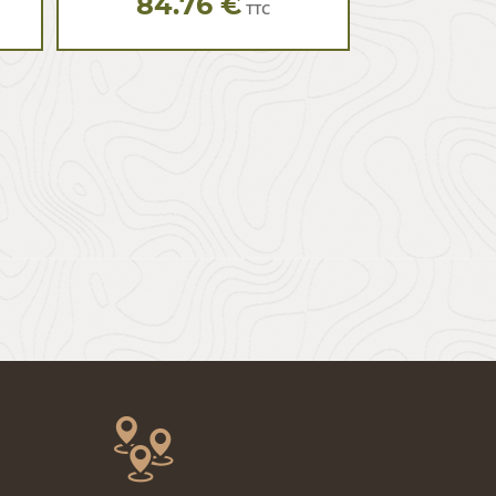
84.76 €
TTC