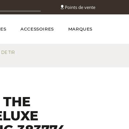
Points de vente
ES
ACCESSOIRES
MARQUES
 DE TIR
 THE
ELUXE