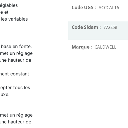
réglables
Code UGS :
ACCCAL16
e et
 les variables
Code Sidam :
772258
 base en fonte.
Marque :
CALDWELL
rmet un réglage
 une hauteur de
ment constant
epter tous les
luxe.
rmet un réglage
 une hauteur de