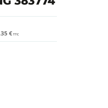
G 383774
.35 €
TTC