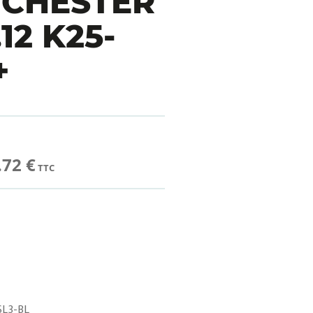
NCHESTER
12 K25-
+
.72 €
TTC
L3-BL