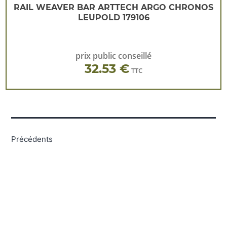
RAIL WEAVER BAR ARTTECH ARGO CHRONOS
LEUPOLD 179106
prix public conseillé
32.53 €
TTC
Pagination
Précédents
des
publications