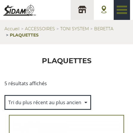
Accueil
ACCESSOIRES
TONI SYSTEM
BERETTA
PLAQUETTES
PLAQUETTES
Trié
5 résultats affichés
du
plus
récent
au
plus
ancien