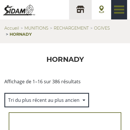
Accueil
MUNITIONS
RECHARGEMENT
OGIVES
HORNADY
HORNADY
Trié
Affichage de 1–16 sur 386 résultats
du
plus
récent
au
plus
ancien