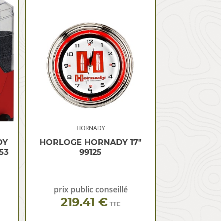
HORNADY
DY
HORLOGE HORNADY 17″
53
99125
prix public conseillé
219.41 €
TTC