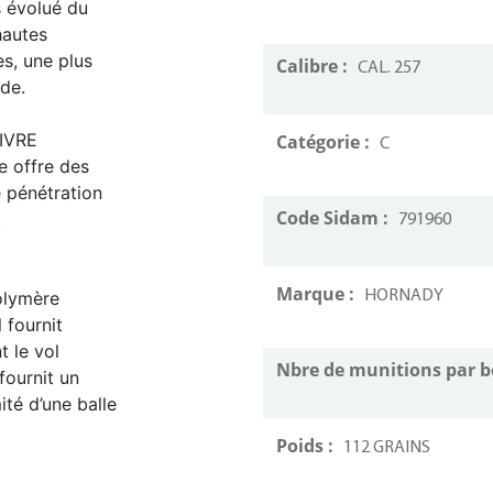
s évolué du
hautes
s, une plus
Calibre :
CAL. 257
de.
IVRE
Catégorie :
C
e offre des
 pénétration
Code Sidam :
.
791960
Marque :
olymère
HORNADY
 fournit
 le vol
Nbre de munitions par b
fournit un
té d’une balle
Poids :
112 GRAINS