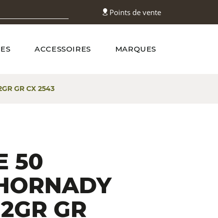
Points de vente
ES
ACCESSOIRES
MARQUES
2GR GR CX 2543
E 50
 HORNADY
112GR GR