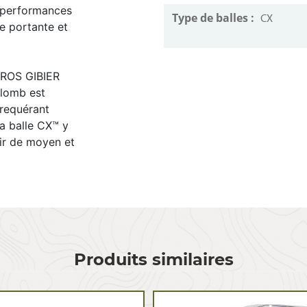
s performances
Type de balles :
CX
e portante et
ROS GIBIER
plomb est
 requérant
la balle CX™ y
tir de moyen et
Produits similaires