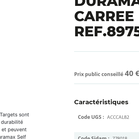
DURAM
CARREE
REF.897
40 
Prix public conseillé
Caractéristiques
Targets sont
Code UGS :
ACCCAL82
durabilité
s et peuvent
Duramax Self
Code Sidam :