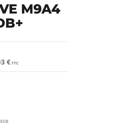
IVE M9A4
DB+
03 €
TTC
2XDB