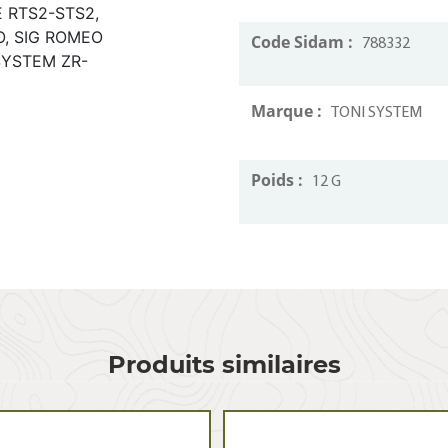
E RTS2-STS2,
O, SIG ROMEO
Code Sidam :
788332
SYSTEM ZR-
Marque :
TONI SYSTEM
Poids :
12 G
Produits similaires