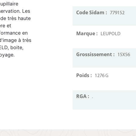
pillaire
ervation. Les
Code Sidam :
779152
de très haute
re et
rformance en
Marque :
LEUPOLD
 d'image à très
ELD, boite,
Grossissement :
toyage.
15X56
Poids :
1276 G
RGA :
.