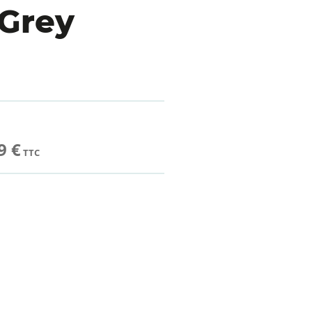
Grey
9 €
TTC