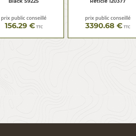
Black 59225
Reticle 120377
prix public conseillé
prix public conseillé
156.29 €
3390.68 €
TTC
TTC