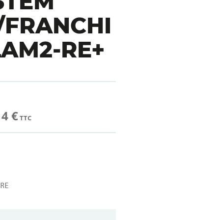
STEM
/FRANCHI
LAM2-RE+
14 €
TTC
RE