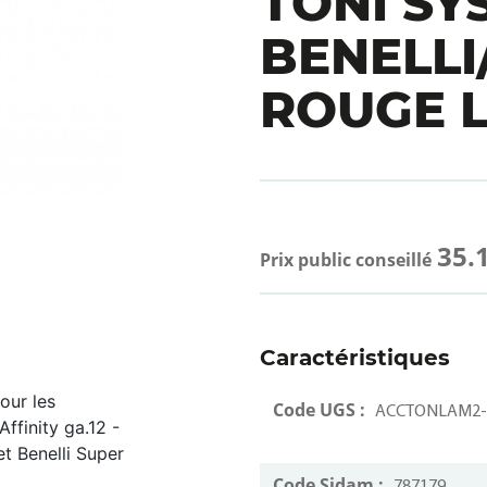
TONI SY
BENELLI
ROUGE 
35.
Prix public conseillé
Caractéristiques
our les
Code UGS :
ACCTONLAM2-
finity ga.12 -
et Benelli Super
Code Sidam :