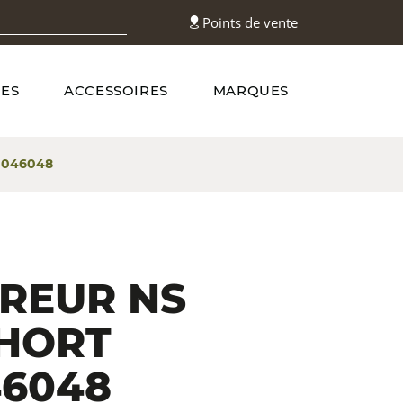
Points de vente
ES
ACCESSOIRES
MARQUES
 046048
REUR NS
SHORT
46048